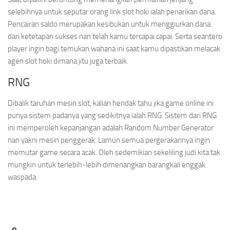
selebihnya untuk seputar orang link slot hoki ialah penarikan dana.
Pencairan saldo merupakan kesibukan untuk menggiurkan dana
dari ketetapan sukses nan telah kamu tercapai capai. Serta seantero
player ingin bagi temukan wahana ini saat kamu dipastikan melacak
agen slot hoki dimana jitu juga terbaik.
RNG
Dibalik taruhan mesin slot, kalian hendak tahu jika game online ini
punya sistem padanya yang sedikitnya ialah RNG. Sistem dari RNG
ini memperoleh kepanjangan adalah Random Number Generator
nan yakni mesin penggerak. Lamun semua pergerakannya ingin
memutar game secara acak. Oleh sedemikian sekeliling judi kita tak
mungkin untuk terlebih-lebih dimenangkan barangkali enggak
waspada.