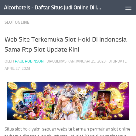
Alcorhotels - Daftar Situs Judi Online Di Indonesia
Skip to content
SLOT ONLINE
Web Site Terkemuka Slot Hoki Di Indonesia
Sama Rtp Slot Update Kini
OLEH
PAUL ROBINSON
· DIPUBLIKASIKAN
JANUARI 25, 2023
· DI UPDATE
APRIL 27, 2023
Situs slot hoki yakni sebuah website bermain permainan slot online