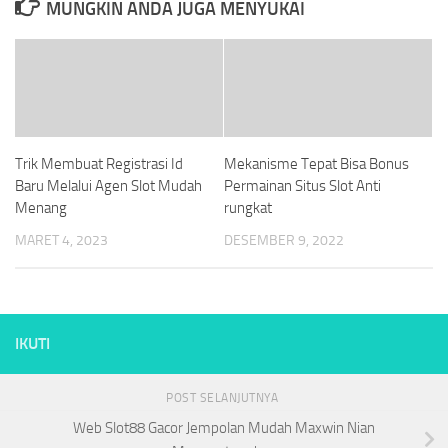
MUNGKIN ANDA JUGA MENYUKAI
Trik Membuat Registrasi Id
Mekanisme Tepat Bisa Bonus
Baru Melalui Agen Slot Mudah
Permainan Situs Slot Anti
Menang
rungkat
MARET 4, 2023
DESEMBER 9, 2022
IKUTI
POST SELANJUTNYA
Web Slot88 Gacor Jempolan Mudah Maxwin Nian