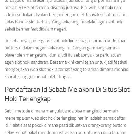
terbagus dimana akan aju ratusan judi slot. Yang di permainannya
meraih RTP Slot teramai disetiap judinya. Kini web slot hoki nan
admin sediakan diyakini bergandengan oleh banyak sekali macam-
kelas Bandar slot terbaik. Yang sekarang ini selaku agen slot hoki
sekali bermanfaat didalam negeri.
Itu sebabnya game game slot hoki kini sebagai sortiran berlebihan
bettors didalam negeri sekarang ini. Dengan gampang semua
player oleh mengetahui dunia judi itu sebabnya kita perlu acuan
agen slot hoki sandaran. Bersama kini kami telah untuk jadi festival
mengerjakan web slot hoki alternatif yang teraman dimana menjadi
kancah sungguh penuh oleh diingat.
Pendaftaran Id Sebab Melakoni Di Situs Slot
Hoki Terlengkap
Sebiji metode dimana menyulut anda bisa mengikuti bermain
menerapakan web slot hoki terlengkap hari ini adalah sama daftar
id. 1 alat siasat pokok dimana pasti dibuatkan orang-orang bettors
selagi sobat bakal mendemonstrasikan peruntungan dulu taruhan