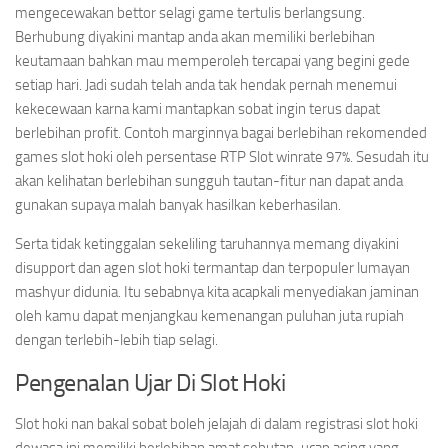
mengecewakan bettor selagi game tertulis berlangsung.
Berhubung diyakini mantap anda akan memiliki berlebihan
keutamaan bahkan mau memperoleh tercapai yang begini gede
setiap hari. Jadi sudah telah anda tak hendak pernah menemui
kekecewaan karna kami mantapkan sobat ingin terus dapat
berlebihan profit. Contoh marginnya bagai berlebihan rekomended
games slot hoki oleh persentase RTP Slot winrate 97%. Sesudah itu
akan kelihatan berlebihan sungguh tautan-fitur nan dapat anda
gunakan supaya malah banyak hasilkan keberhasilan.
Serta tidak ketinggalan sekeliling taruhannya memang diyakini
disupport dan agen slot hoki termantap dan terpopuler lumayan
mashyur didunia. Itu sebabnya kita acapkali menyediakan jaminan
oleh kamu dapat menjangkau kemenangan puluhan juta rupiah
dengan terlebih-lebih tiap selagi.
Pengenalan Ujar Di Slot Hoki
Slot hoki nan bakal sobat boleh jelajah di dalam registrasi slot hoki