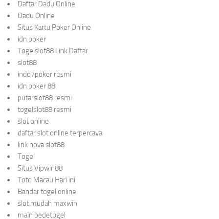
Daftar Dadu Online
Dadu Online
Situs Kartu Poker Online
idn poker
Togelslot88 Link Daftar
slot88
indo7poker resmi
idn poker 88
putarslot88 resmi
togelslot88 resmi
slot online
daftar slot online terpercaya
link nova slot88
Togel
Situs Vipwin88
Toto Macau Hari ini
Bandar togel online
slot mudah maxwin
main pedetogel