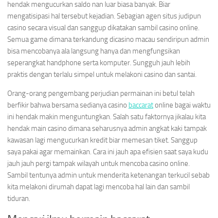
hendak mengucurkan saldo nan luar biasa banyak. Biar
mengatisipasi hal tersebut kejadian. Sebagian agen situs judipun
casino secara visual dan sanggup dikatakan sambil casino online.
Semua game dimana terkandung dicasino macau sendiripun admin
bisa mencobanya ala langsung hanya dan mengfungsikan
seperangkat handphone serta komputer. Sungguh jauh lebih
praktis dengan terlalu simpel untuk melakoni casino dan santai.
Orang-orang pengembang perjudian permainan ini betul telah
berfikir bahwa bersama sedianya casino
baccarat
online bagai waktu
ini hendak makin menguntungkan. Salah satu faktornya jikalau kita
hendak main casino dimana seharusnya admin angkat kaki tampak
kawasan lagi mengucurkan kredit biar memesan tiket. Sanggup
saya pakai agar memainkan. Cara ini jauh apa efisien saat saya kudu
jauh jauh pergi tampak wilayah untuk mencoba casino online.
Sambil tentunya admin untuk menderita ketenangan terkucil sebab
kita melakoni dirumah dapat lagi mencoba hal lain dan sambil
tiduran.