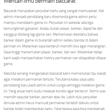
Mencari ilmu bermain baccarat
Baccarat merupakan perjudian kartu yang sangat memuaskan. Kali
admin menjadi pendatang baru disemesta game admin perlu
mampu mendalami game ini. Perjudian ini sekedar ada tiga
kemungkinan ganjaran. Jikalau bukan player, banker, dapat tie dan
sanggup dibilang lagi game seri. Memerlukan diketahui bahwa
banker dalam game ini bukanlah admin selaku bandar di dalam
permain ini. Melainkan saya bertaruh memilih bos agar menangkan.
Saya tinggi menemukan player, banker, dan seri. Melainkan tetap
kami wajib memperhatian history permainan nan didapatkan dilayar
game.
Kala kita senang mengerjakan baccarat kami memerlukan tau siasat
agar melakoni permainan tertulis. Terutama kalau saya yaitu
pendatang baru pasti admin untuk curiga sehingga melakoni game
ini. Yang anyar kami kudu melacak kondisi agar bertaruh. Admin pas
memilih seputar banker, pemain atau tie. Lebih dulu perjudian
dimulai admin harus memuat permainan terlebih dahulu untuk
bandar boleh memberikan kartu. Yang kedua saya bisa mengamati