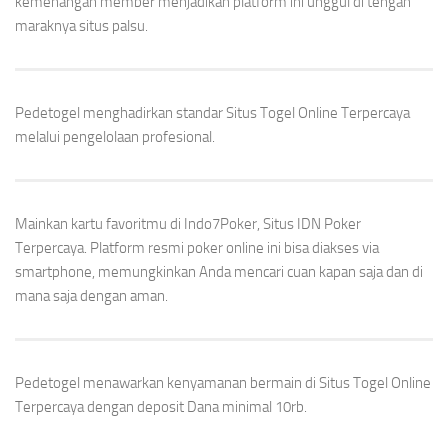
kemenangan member menjadikan platform ini unggul di tengah
maraknya situs palsu.
Pedetogel
menghadirkan standar Situs Togel Online Terpercaya
melalui pengelolaan profesional.
Mainkan kartu favoritmu di Indo7Poker,
Situs IDN Poker
Terpercaya. Platform resmi poker online ini bisa diakses via
smartphone, memungkinkan Anda mencari cuan kapan saja dan di
mana saja dengan aman.
Pedetogel
menawarkan kenyamanan bermain di Situs Togel Online
Terpercaya dengan deposit Dana minimal 10rb.