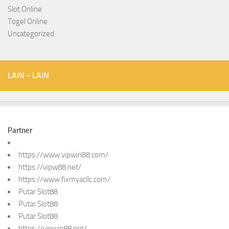
Slot Online
Togel Online
Uncategorized
LAIN - LAIN
Partner
https://www.vipwin88.com/
https://vipw88.net/
https://www.fixmyacllc.com/
Putar Slot88
Putar Slot88
Putar Slot88
https://vipwin88.org/