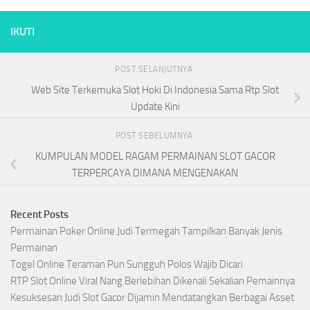
IKUTI
POST SELANJUTNYA
Web Site Terkemuka Slot Hoki Di Indonesia Sama Rtp Slot
Update Kini
POST SEBELUMNYA
KUMPULAN MODEL RAGAM PERMAINAN SLOT GACOR
TERPERCAYA DIMANA MENGENAKAN
Recent Posts
Permainan Poker Online Judi Termegah Tampilkan Banyak Jenis
Permainan
Togel Online Teraman Pun Sungguh Polos Wajib Dicari
RTP Slot Online Viral Nang Berlebihan Dikenali Sekalian Pemainnya
Kesuksesan Judi Slot Gacor Dijamin Mendatangkan Berbagai Asset