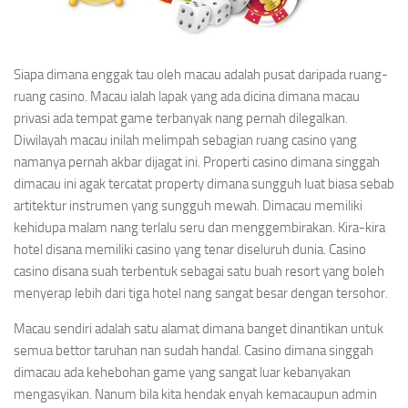
Siapa dimana enggak tau oleh macau adalah pusat daripada ruang-
ruang casino. Macau ialah lapak yang ada dicina dimana macau
privasi ada tempat game terbanyak nang pernah dilegalkan.
Diwilayah macau inilah melimpah sebagian ruang casino yang
namanya pernah akbar dijagat ini. Properti casino dimana singgah
dimacau ini agak tercatat property dimana sungguh luat biasa sebab
artitektur instrumen yang sungguh mewah. Dimacau memiliki
kehidupa malam nang terlalu seru dan menggembirakan. Kira-kira
hotel disana memiliki casino yang tenar diseluruh dunia. Casino
casino disana suah terbentuk sebagai satu buah resort yang boleh
menyerap lebih dari tiga hotel nang sangat besar dengan tersohor.
Macau sendiri adalah satu alamat dimana banget dinantikan untuk
semua bettor taruhan nan sudah handal. Casino dimana singgah
dimacau ada kehebohan game yang sangat luar kebanyakan
mengasyikan. Nanum bila kita hendak enyah kemacaupun admin