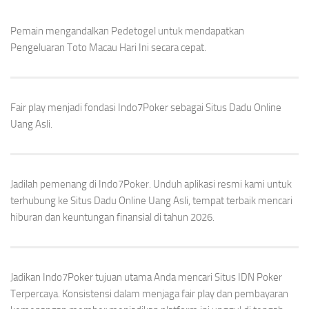
Pemain mengandalkan
Pedetogel
untuk mendapatkan
Pengeluaran Toto Macau Hari Ini secara cepat.
Fair play menjadi fondasi Indo7Poker sebagai Situs
Dadu Online
Uang Asli
.
Jadilah pemenang di Indo7Poker. Unduh aplikasi resmi kami untuk
terhubung ke
Situs Dadu Online
Uang Asli, tempat terbaik mencari
hiburan dan keuntungan finansial di tahun 2026.
Jadikan Indo7Poker tujuan utama Anda mencari Situs
IDN Poker
Terpercaya. Konsistensi dalam menjaga fair play dan pembayaran