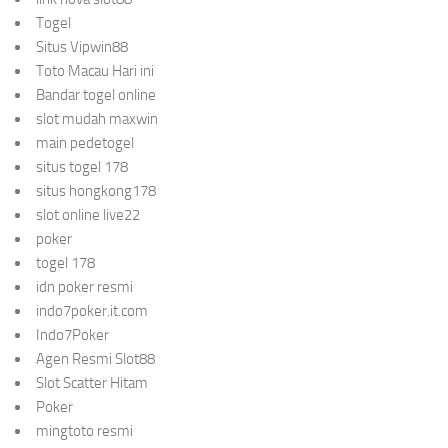
Togel
Situs Vipwin88
Toto Macau Hari ini
Bandar togel online
slot mudah maxwin
main pedetogel
situs togel 178
situs hongkong178
slot online live22
poker
togel 178
idn poker resmi
indo7poker.it.com
Indo7Poker
Agen Resmi Slot88
Slot Scatter Hitam
Poker
mingtoto resmi