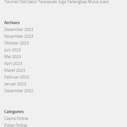
Taruhan Slot Gacor Terpopuler Juga Terlengkap Mulus Juara
Archives
Desember 2023
November 2023
Oktober 2023
Juni 2023
Mei 2023
April 2023
Maret 2023
Februari 2023
Januari 2023
Desember 2022
Categories
Casino Online
Poker Online